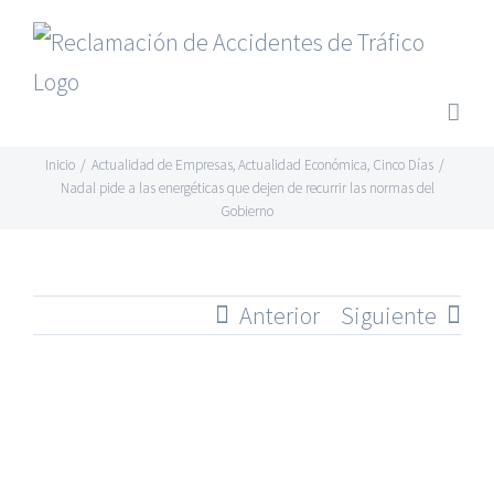
Saltar
al
contenido
Inicio
/
Actualidad de Empresas
,
Actualidad Económica
,
Cinco Días
/
Nadal pide a las energéticas que dejen de recurrir las normas del
Gobierno
Anterior
Siguiente
Ver
imagen