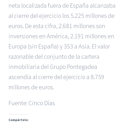
neta localizada fuera de España alcanzaba
al cierre del ejercicio los 5.225 millones de
euros. De esta cifra, 2.681 millones son
inversiones en América, 2.191 millones en
Europa (sin España) y 353 a Asia. El valor
razonable del conjunto de la cartera
inmobiliaria del Grupo Pontegadea
|
Reclamación de Accidentes en Alicante
|
Reclamación
de Accidentes en Madrid
|
BGD Abogados Madrid
|
GM
ascendía al cierre del ejercicio a 8.759
Abogados
|
millones de euros.
Servicios de nuestra Firma |
Formación para Ejecutivos
Fuente:
|
Formación para Abogados
Cinco Días
|
BGD Abogados
Murcia
|
BGD Abogados Alicante
|
Compártelo:
|
Hacer Contrato De
|
Recurrir Multa De
|