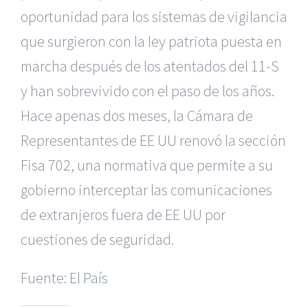
oportunidad para los sistemas de vigilancia
que surgieron con la ley patriota puesta en
marcha después de los atentados del 11-S
y han sobrevivido con el paso de los años.
Hace apenas dos meses, la Cámara de
Representantes de EE UU renovó la sección
Fisa 702, una normativa que permite a su
gobierno interceptar las comunicaciones
|
Reclamación de Accidentes en Alicante
|
Reclamación
de Accidentes en Madrid
|
BGD Abogados Madrid
|
GM
de extranjeros fuera de EE UU por
Abogados
|
cuestiones de seguridad.
Servicios de nuestra Firma |
Formación para Ejecutivos
|
Formación para Abogados
|
BGD Abogados
Fuente:
El País
Murcia
|
BGD Abogados Alicante
|