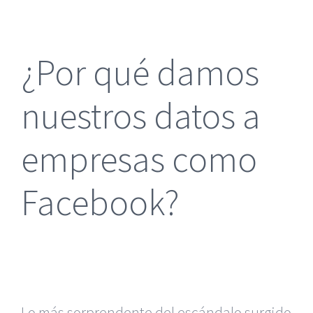
más
grande
¿Por qué damos
nuestros datos a
empresas como
Facebook?
Lo más sorprendente del escándalo surgido