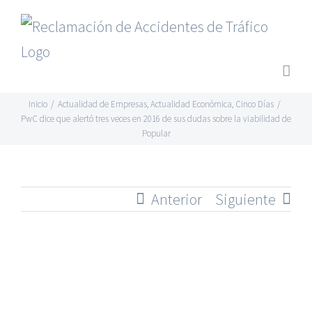
Saltar
al
contenido
Inicio
/
Actualidad de Empresas
,
Actualidad Económica
,
Cinco Días
/
PwC dice que alertó tres veces en 2016 de sus dudas sobre la viabilidad de
Popular
Anterior
Siguiente
Ver
imagen