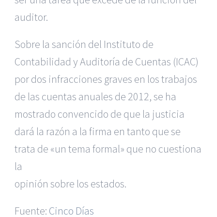
auditor.
Sobre la sanción del Instituto de
Contabilidad y Auditoría de Cuentas
(ICAC)
por dos infracciones graves en los trabajos
de las cuentas anuales
de 2012, se ha
mostrado convencido de que la justicia
dará la razón a
la firma en tanto que se
trata de «un tema formal» que no cuestiona
|
Reclamación de Accidentes en Alicante
|
Reclamación
de Accidentes en Madrid
|
BGD Abogados Madrid
|
GM
la
Abogados
|
opinión sobre los estados.
Servicios de nuestra Firma |
Formación para Ejecutivos
Fuente:
|
Formación para Abogados
Cinco Días
|
BGD Abogados