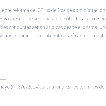
uiente reforma del CP los delitos de administració
rus clausus
que sirve para dar cobertura a la resp
ables conductas serían atípicas desde el prisma ju
 socioeconómico, lo cual confrontaría abiertamente
 mayo
(nº 370
/
2014)
, la cual analiza los términos d