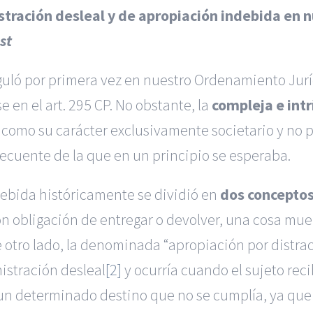
nistración desleal y de apropiación indebida en
st
guló por primera vez en nuestro Ordenamiento Jurí
 en el art. 295 CP. No obstante, la
compleja e int
í como su carácter exclusivamente societario y no 
recuente de la que en un principio se esperaba.
debida
históricamente se dividió en
dos conceptos
 con obligación de entregar o devolver, una cosa mu
e otro lado, la denominada “
apropiación por distra
istración desleal
[2]
y ocurría cuando el sujeto reci
 un determinado destino que no se cumplía, ya que e