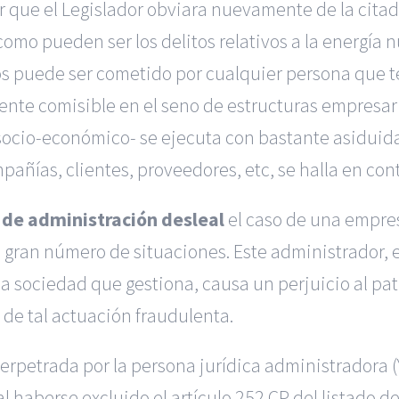
r
que el Legislador obviara nuevamente de la citada 
como pueden ser los delitos relativos a la energía n
ellos puede ser cometido por cualquier persona que 
nte comisible en el seno de estructuras empresaria
n socio-económico- se ejecuta con bastante asiduid
añías, clientes, proveedores, etc, se halla en cont
 de administración desleal
el caso de una empres
un gran número de situaciones. Este administrador, 
la sociedad que gestiona, causa un perjuicio al p
de tal actuación fraudulenta.
erpetrada por la persona jurídica administradora (
l haberse excluido el artículo 252 CP del listado d