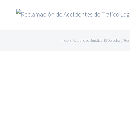
Saltar
al
contenido
Inicio
/
Actualidad Jurídica
,
El Derecho
/
Res
Ver
imagen
más