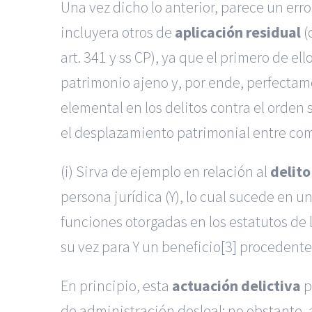
Una vez dicho lo anterior, parece un
erro
incluyera otros de
aplicación residual
(
art. 341 y ss CP), ya que el primero de 
patrimonio ajeno y, por ende, perfectame
elemental en los delitos contra el orde
el desplazamiento patrimonial entre comp
(i) Sirva de ejemplo en relación al
delito
persona jurídica (Y), lo cual sucede en 
funciones otorgadas en los estatutos de 
su vez para Y un
beneficio
[3]
procedente 
En principio, esta
actuación delictiva
p
de administración desleal: no obstante, a