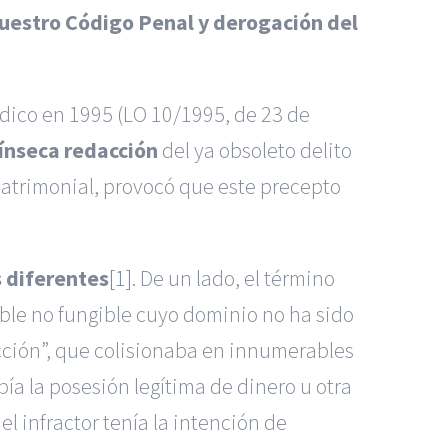
 nuestro Código Penal y derogación del
dico en 1995 (LO 10/1995, de 23 de
rínseca redacción
del ya obsoleto delito
patrimonial, provocó que este precepto
 diferentes
[1]
. De un lado, el término
eble no fungible cuyo dominio no ha sido
cción
”, que colisionaba en innumerables
bía la posesión legítima de dinero u otra
l infractor tenía la intención de