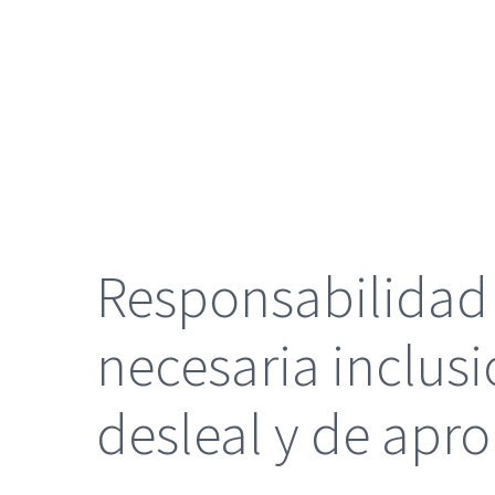
grande
Responsabilidad p
necesaria inclusi
desleal y de apr