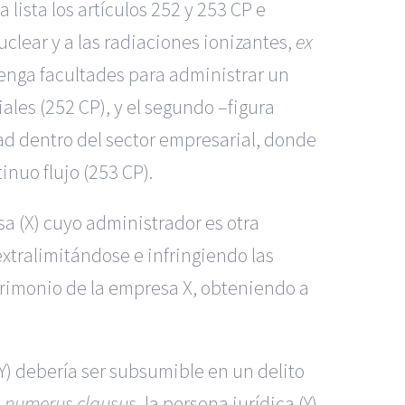
lista los artículos 252 y 253 CP e
uclear y a las radiaciones ionizantes,
ex
tenga facultades para administrar un
les (252 CP), y el segundo –figura
ad dentro del sector empresarial, donde
inuo flujo (253 CP).
a (X) cuyo administrador es otra
extralimitándose e infringiendo las
atrimonio de la empresa X, obteniendo a
Y) debería ser subsumible en un delito
e
numerus clausus
, la persona jurídica (Y)