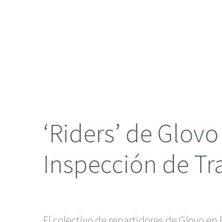
grande
‘Riders’ de Glov
Inspección de Tr
El colectivo de repartidores de Glovo e