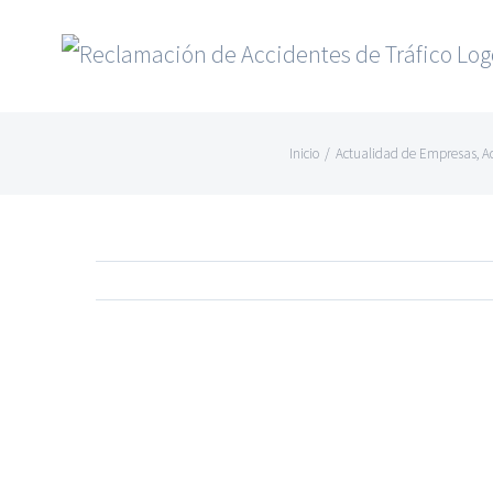
Saltar
al
contenido
Inicio
/
Actualidad de Empresas
,
A
Ver
imagen
más