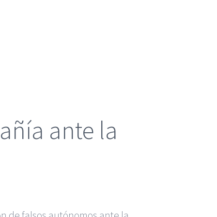
añía ante la
ón de falsos autónomos ante la