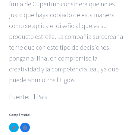
firma de Cupertino considera que no es
justo que haya copiado de esta manera
como se aplica el diseño al que es su
producto estrella. La compañía surcoreana
teme que con este tipo de decisiones
pongan al final en compromiso la
|
Reclamación de Accidentes en Alicante
|
Reclamación
de Accidentes en Madrid
|
BGD Abogados Madrid
|
GM
creatividad y la competencia leal, ya que
Abogados
|
puede abrir otros litigios
Servicios de nuestra Firma |
Formación para Ejecutivos
Fuente:
|
Formación para Abogados
El País
|
BGD Abogados
Murcia
|
BGD Abogados Alicante
|
Compártelo:
|
Hacer Contrato De
|
Recurrir Multa De
|
Haz
Haz
© Copyright 2010 -
2026 |
BGD Abogados
| Todos los
clic
clic
para
para