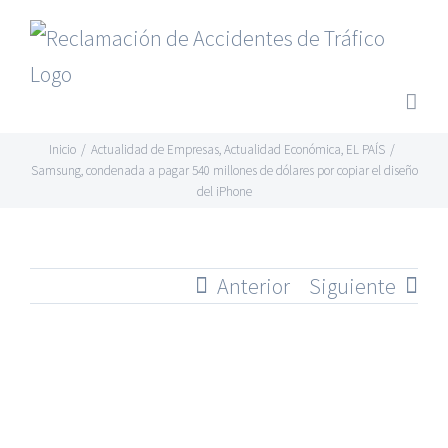
Saltar
al
contenido
Inicio
/
Actualidad de Empresas
,
Actualidad Económica
,
EL PAÍS
/
Samsung, condenada a pagar 540 millones de dólares por copiar el diseño
del iPhone
Anterior
Siguiente
Ver
imagen