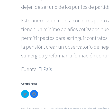
dejen de ser uno de los puntos de partida
Este anexo se completa con otros puntos a
tienen un mínimo de años cotizados pued
permitir pactos para extinguir contratos
la pensión, crear un observatorio de neg
sumergida y reformar la formación conti
Fuente:
El País
|
Reclamación de Accidentes
Servicios de nuestra Firma |
Formac
Compártelo:
Haz
Haz
clic
clic
para
para
© Copyright 2010 -
2026
compartir
compartir
en
en
Twitter
Facebook
Por
|
julio 9th, 2018
|
Actualidad de Empresas
,
Actualidad Económi