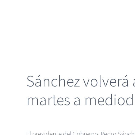
grande
Sánchez volverá a
martes a mediod
El presidente del Gobierno, Pedro Sánchez