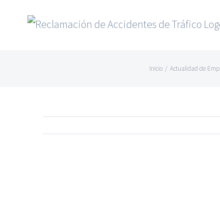
Saltar
al
contenido
Inicio
/
Actualidad de Emp
Ver
imagen
más