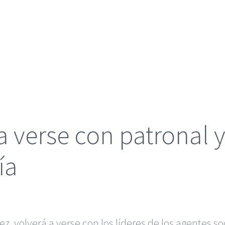
 verse con patronal y
ía
, volverá a verse con los líderes de los agentes so