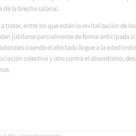
 de la brecha salarial.
 tratar, entre los que están la revitalización de l
an jubilarse parcialmente de forma anticipada si u
 laborales cuando el afectado llegue a la edad ordi
ociación colectiva y otro contra el absentismo, des
nua.
 en Alicante
|
Reclamación de Accidentes en Madrid
|
BGD Aboga
ión para Ejecutivos
|
Formación para Abogados
|
BGD Abogados
|
Hacer Contrato De
|
Recurrir Multa De
|
 |
BGD Abogados
| Todos los Derechos Reservados |
Aviso Legal
en
ca
,
EL PAÍS
|
Comentarios desactivados