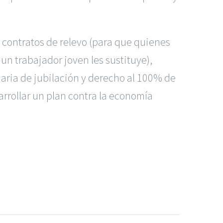
os contratos de relevo (para que quienes
n trabajador joven les sustituye),
naria de jubilación y derecho al 100% de
arrollar un plan contra la economía
dos Madrid
|
GM Abogados
|
 Murcia
|
BGD Abogados Alicante
|
|
Noticias
|
Mapa del sitio