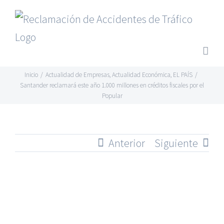
Saltar
al
contenido
Inicio
/
Actualidad de Empresas
,
Actualidad Económica
,
EL PAÍS
/
Santander reclamará este año 1.000 millones en créditos fiscales por el
Popular
Anterior
Siguiente
Ver
imagen