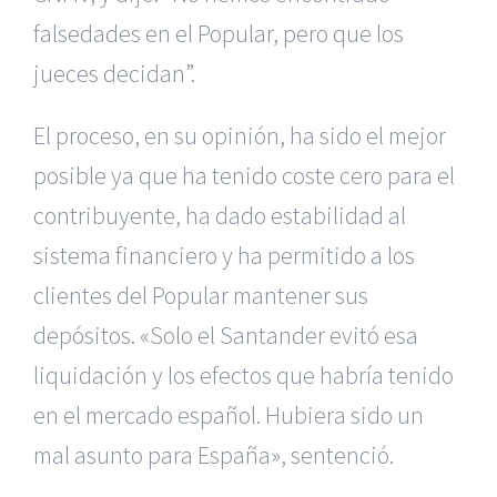
falsedades en el Popular, pero que los
jueces decidan”.
El proceso, en su opinión, ha sido el mejor
posible ya que ha tenido coste cero para el
contribuyente, ha dado estabilidad al
sistema financiero y ha permitido a los
clientes del Popular mantener sus
depósitos. «Solo el Santander evitó esa
liquidación y los efectos que habría tenido
|
Reclamación de Accidentes en Alicante
|
Reclamación
de Accidentes en Madrid
|
BGD Abogados Madrid
|
GM
en el mercado español. Hubiera sido un
Abogados
|
mal asunto para España», sentenció.
Servicios de nuestra Firma |
Formación para Ejecutivos