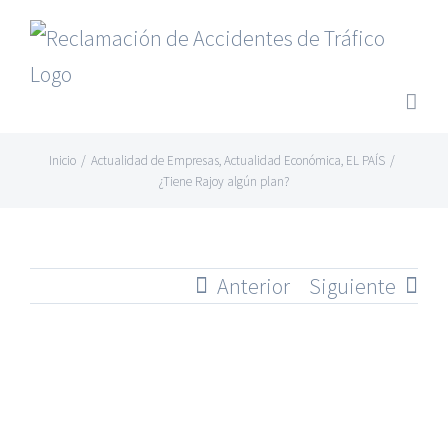
Saltar
al
contenido
Inicio
/
Actualidad de Empresas
,
Actualidad Económica
,
EL PAÍS
/
¿Tiene Rajoy algún plan?
Anterior
Siguiente
Ver
imagen