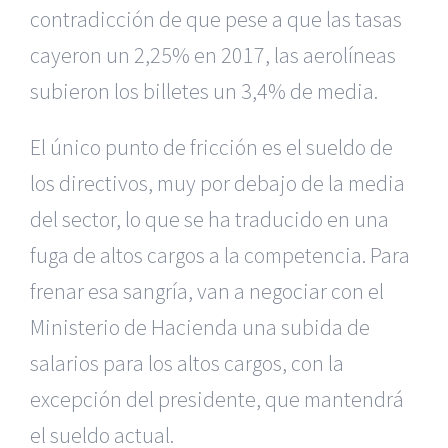
contradicción de que pese a que las tasas
cayeron un 2,25% en 2017, las aerolíneas
subieron los billetes un 3,4% de media.
El único punto de fricción es el sueldo de
los directivos, muy por debajo de la media
del sector, lo que se ha traducido en una
fuga de altos cargos a la competencia. Para
frenar esa sangría, van a negociar con el
Ministerio de Hacienda una subida de
salarios para los altos cargos, con la
|
Reclamación de Accidentes en Alicante
|
Reclamación
de Accidentes en Madrid
|
BGD Abogados Madrid
|
GM
excepción del presidente, que mantendrá
Abogados
|
el sueldo actual.