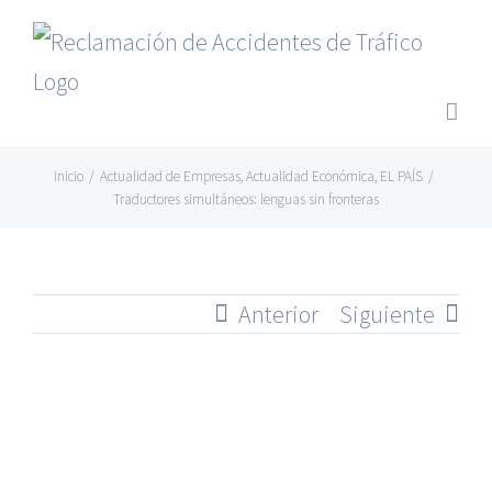
Saltar
al
contenido
Inicio
/
Actualidad de Empresas
,
Actualidad Económica
,
EL PAÍS
/
Traductores simultáneos: lenguas sin fronteras
Anterior
Siguiente
Ver
imagen