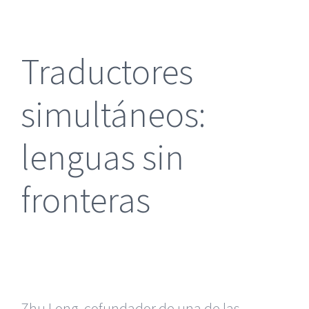
más
grande
Traductores
simultáneos:
lenguas sin
fronteras
Zhu Long, cofundador de una de las