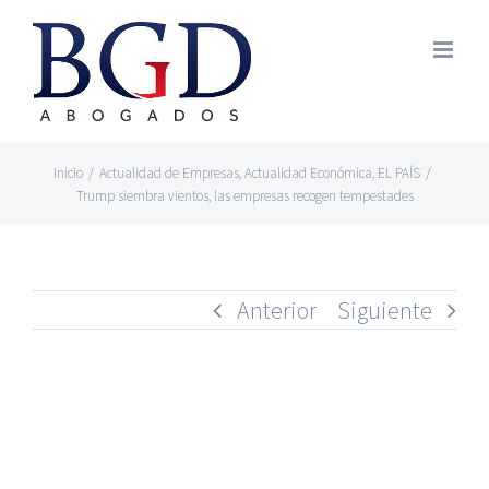
Saltar
al
contenido
Inicio
/
Actualidad de Empresas
,
Actualidad Económica
,
EL PAÍS
/
Trump siembra vientos, las empresas recogen tempestades
Anterior
Siguiente
Ver
imagen