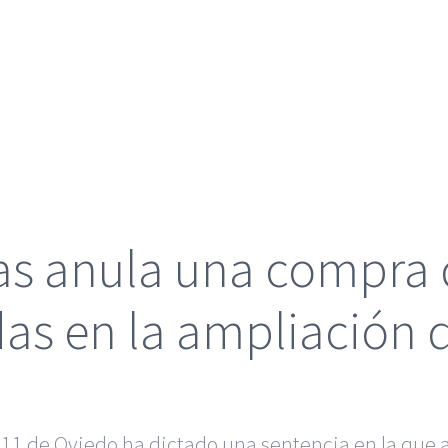
ias anula una compra
as en la ampliación d
 11 de Oviedo ha dictado una sentencia en la que