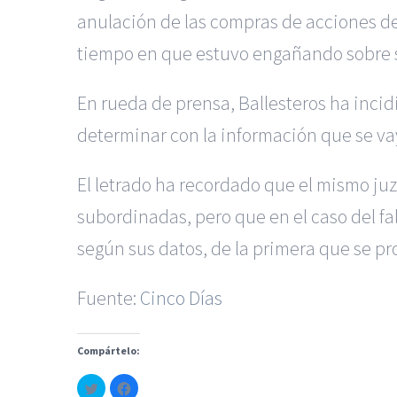
anulación de las compras de acciones del
tiempo en que estuvo engañando sobre s
En rueda de prensa, Ballesteros ha incid
determinar con la información que se va
El letrado ha recordado que el mismo juz
subordinadas, pero que en el caso del fal
según sus datos, de la primera que se p
Fuente:
Cinco Días
|
Reclamación de Accidentes
Servicios de nuestra Firma |
Formac
Compártelo:
Haz
Haz
clic
clic