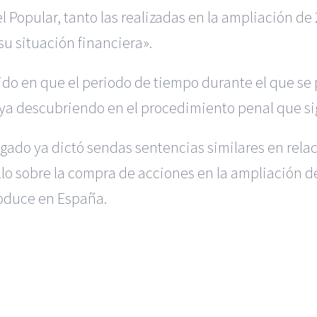
 Popular, tanto las realizadas en la ampliación de
u situación financiera».
ido en que el periodo de tiempo durante el que se
ya descubriendo en el procedimiento penal que si
gado ya dictó sendas sentencias similares en rela
lo sobre la compra de acciones en la ampliación de 
roduce en España.
 en Alicante
|
Reclamación de Accidentes en Madrid
|
BGD Aboga
ión para Ejecutivos
|
Formación para Abogados
|
BGD Abogados
|
Hacer Contrato De
|
Recurrir Multa De
|