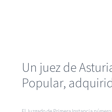
grande
Un juez de Astur
Popular, adquirid
El Juzgado de Primera Instancia número