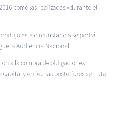
 2016 como las realizadas «durante el
 produjo esta circunstancia se podrá
gue la Audiencia Nacional.
ción a la compra de obligaciones
capital y en fechas posteriores se trata,
dos Madrid
|
GM Abogados
|
 Murcia
|
BGD Abogados Alicante
|