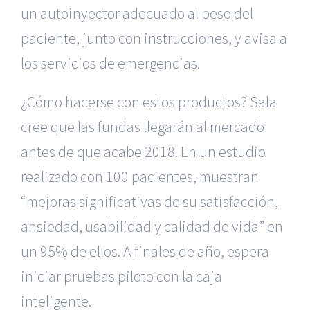
un autoinyector adecuado al peso del
paciente, junto con instrucciones, y avisa a
los servicios de emergencias.
¿Cómo hacerse con estos productos? Sala
cree que las fundas llegarán al mercado
antes de que acabe 2018. En un estudio
realizado con 100 pacientes, muestran
“mejoras significativas de su satisfacción,
ansiedad, usabilidad y calidad de vida” en
un 95% de ellos. A finales de año, espera
|
Reclamación de Accidentes en Alicante
|
Reclamación
de Accidentes en Madrid
|
BGD Abogados Madrid
|
GM
iniciar pruebas piloto con la caja
Abogados
|
inteligente.