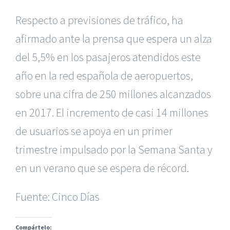
Respecto a previsiones de tráfico, ha
afirmado ante la prensa que espera un alza
del 5,5% en los pasajeros atendidos este
año en la red española de aeropuertos,
sobre una cifra de 250 millones alcanzados
en 2017. El incremento de casi 14 millones
de usuarios se apoya en un primer
|
Reclamación de Accidentes en Alicante
|
Reclamación
de Accidentes en Madrid
|
BGD Abogados Madrid
|
GM
trimestre impulsado por la Semana Santa y
Abogados
|
en un verano que se espera de récord.
Servicios de nuestra Firma |
Formación para Ejecutivos
Fuente:
Cinco Días
|
Formación para Abogados
|
BGD Abogados
Murcia
|
BGD Abogados Alicante
|
Compártelo:
|
Hacer Contrato De
|
Recurrir Multa De
|