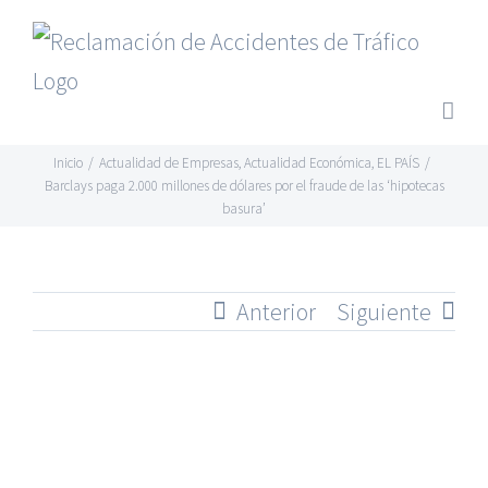
Saltar
al
contenido
Inicio
/
Actualidad de Empresas
,
Actualidad Económica
,
EL PAÍS
/
Barclays paga 2.000 millones de dólares por el fraude de las ‘hipotecas
basura’
Anterior
Siguiente
Ver
imagen