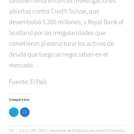
también tenía entonces investigaciones
abiertas contra Credit Suisse, que
desembolsó 5.300 millones, y Royal Bank of
Scotland por las irregularidades que
cometieron al estructurar los activos de
|
Reclamación de Accidentes en Alicante
|
Reclamación
de Accidentes en Madrid
|
BGD Abogados Madrid
|
GM
deuda que luego se negociaban en el
Abogados
|
mercado.
Servicios de nuestra Firma |
Formación para Ejecutivos
Fuente:
|
Formación para Abogados
El País
|
BGD Abogados
Murcia
|
BGD Abogados Alicante
|
Compártelo:
|
Hacer Contrato De
|
Recurrir Multa De
|
Haz
Haz
© Copyright 2010 -
2026 |
BGD Abogados
| Todos los
clic
clic
para
para
Derechos Reservados |
Aviso Legal
|
Noticias
|
Mapa
compartir
compartir
en
en
del sitio
Twitter
Facebook
Por
|
marzo 29th, 2018
|
Actualidad de Empresas
,
Actualidad Económica
,
(Se
(Se