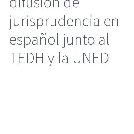
difusión de
jurisprudencia en
español junto al
TEDH y la UNED
|
Reclamación de Accidentes en Alicante
|
Reclamación
de Accidentes en Madrid
|
BGD Abogados Madrid
|
GM
Abogados
|
Servicios de nuestra Firma |
Formación para Ejecutivos
|
Formación para Abogados
|
BGD Abogados
Murcia
|
BGD Abogados Alicante
|