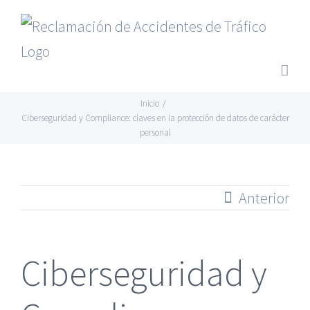
Saltar
al
contenido
Inicio
/
Ciberseguridad y Compliance: claves en la protección de datos de carácter
personal
Anterior
Ciberseguridad y