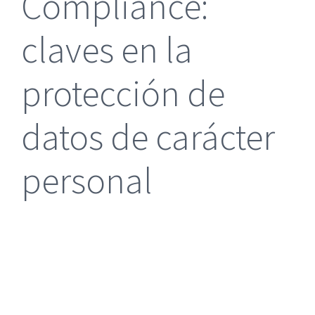
Compliance:
claves en la
protección de
datos de carácter
personal
|
Reclamación de Accidentes en Alicante
|
Reclamación
de Accidentes en Madrid
|
BGD Abogados Madrid
|
GM
Abogados
|
Servicios de nuestra Firma |
Formación para Ejecutivos
|
Formación para Abogados
|
BGD Abogados