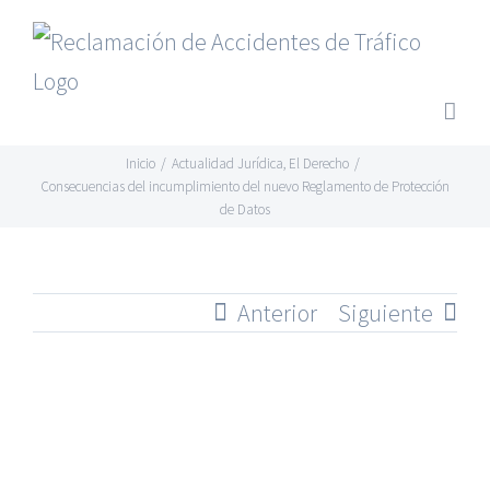
Saltar
al
contenido
Inicio
/
Actualidad Jurídica
,
El Derecho
/
Consecuencias del incumplimiento del nuevo Reglamento de Protección
de Datos
Anterior
Siguiente
Ver
imagen