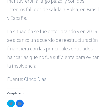
mantuvieron a largo plazo, y con dos
intentos fallidos de salida a Bolsa, en Brasil
y España.
La situación se fue deteriorando y en 2016
se alcanzó un acuerdo
de reestructuración
financiera con las principales entidades
|
Reclamación de Accidentes en Alicante
|
Reclamación
de Accidentes en Madrid
|
BGD Abogados Madrid
|
GM
bancarias
que no fue suficiente para evitar
Abogados
|
la insolvencia.
Servicios de nuestra Firma |
Formación para Ejecutivos
Fuente:
|
Formación para Abogados
Cinco Días
|
BGD Abogados
Murcia
|
BGD Abogados Alicante
|
Compártelo:
|
Hacer Contrato De
|
Recurrir Multa De
|
Haz
Haz
© Copyright 2010 -
2026 |
BGD Abogados
| Todos los
clic
clic