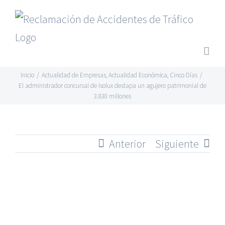
Saltar
al
contenido
Inicio
/
Actualidad de Empresas
,
Actualidad Económica
,
Cinco Días
/
El administrador concursal de Isolux destapa un agujero patrimonial de
3.830 millones
Anterior
Siguiente
Ver
imagen