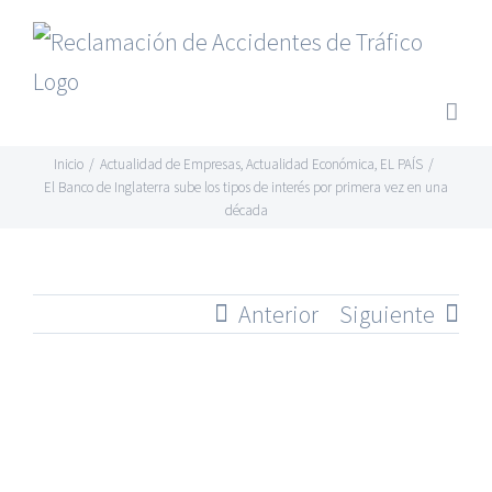
Saltar
al
contenido
Inicio
/
Actualidad de Empresas
,
Actualidad Económica
,
EL PAÍS
/
El Banco de Inglaterra sube los tipos de interés por primera vez en una
década
Anterior
Siguiente
Ver
imagen