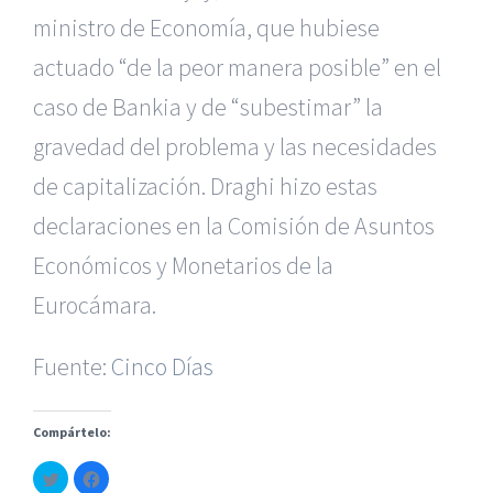
ministro de Economía, que hubiese
actuado “de la peor manera posible” en el
caso de Bankia y de “subestimar” la
gravedad del problema y las necesidades
de capitalización. Draghi hizo estas
declaraciones en la Comisión de Asuntos
|
Reclamación de Accidentes en Alicante
|
Reclamación
de Accidentes en Madrid
|
BGD Abogados Madrid
|
GM
Económicos y Monetarios de la
Abogados
|
Eurocámara.
Servicios de nuestra Firma |
Formación para Ejecutivos
Fuente:
|
Formación para Abogados
Cinco Días
|
BGD Abogados
Murcia
|
BGD Abogados Alicante
|
Compártelo:
|
Hacer Contrato De
|
Recurrir Multa De
|
Haz
Haz
© Copyright 2010 -
2026 |
BGD Abogados
| Todos los
clic
clic