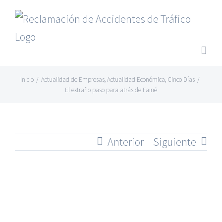
Saltar
al
contenido
Inicio
/
Actualidad de Empresas
,
Actualidad Económica
,
Cinco Días
/
El extraño paso para atrás de Fainé
Anterior
Siguiente
Ver
imagen