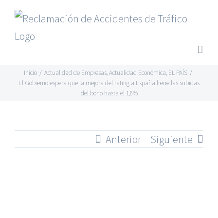
Saltar
al
contenido
Inicio
/
Actualidad de Empresas
,
Actualidad Económica
,
EL PAÍS
/
El Gobierno espera que la mejora del rating a España frene las subidas
del bono hasta el 1,6%
Anterior
Siguiente
Ver
imagen