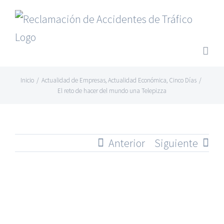
Saltar
al
contenido
Inicio
/
Actualidad de Empresas
,
Actualidad Económica
,
Cinco Días
/
El reto de hacer del mundo una Telepizza
Anterior
Siguiente
Ver
imagen