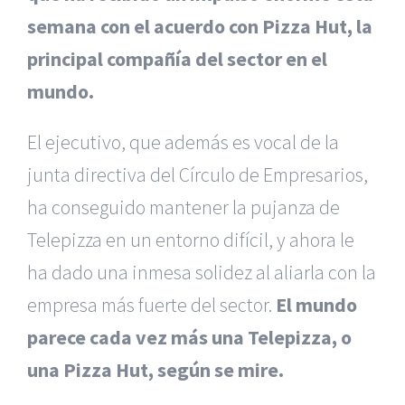
semana con el acuerdo con Pizza Hut, la
principal compañía del sector en el
mundo.
El ejecutivo, que además es vocal de la
junta directiva del Círculo de Empresarios,
ha conseguido mantener la pujanza de
Telepizza en un entorno difícil, y ahora le
ha dado una inmesa solidez al aliarla con la
empresa más fuerte del sector.
El mundo
|
Reclamación de Accidentes en Alicante
|
Reclamación
de Accidentes en Madrid
|
BGD Abogados Madrid
|
GM
parece cada vez más una Telepizza, o
Abogados
|
una Pizza Hut, según se mire.
Servicios de nuestra Firma |
Formación para Ejecutivos