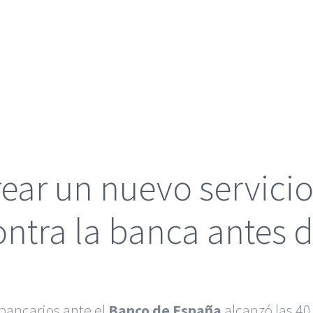
ear un nuevo servicio
ntra la banca antes 
bancarios ante el
Banco de España
alcanzó las 40