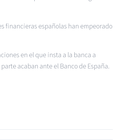
des financieras españolas han empeorado
ciones en el que insta a la banca a
 parte acaban ante el Banco de España.
dos Madrid
|
GM Abogados
|
 Murcia
|
BGD Abogados Alicante
|
|
Noticias
|
Mapa del sitio