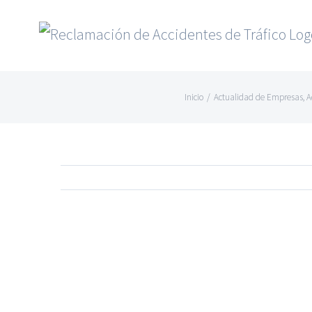
Saltar
al
contenido
Inicio
/
Actualidad de Empresas
,
A
Ver
imagen
más