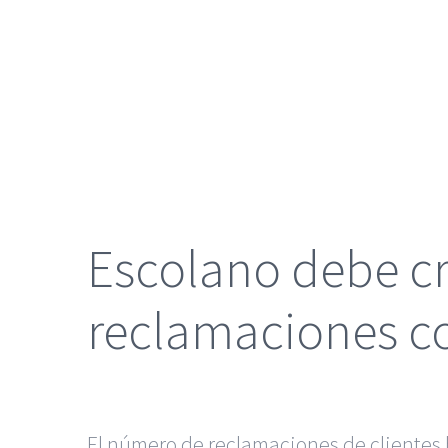
grande
Escolano debe cr
reclamaciones co
El número de reclamaciones de clientes 