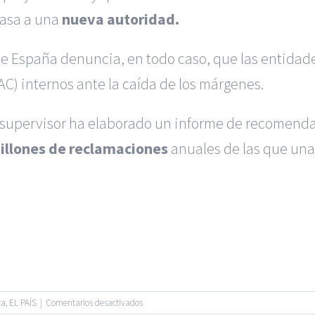
pasa a una
nueva autoridad.
 de España denuncia, en todo caso, que las entida
AC) internos ante la caída de los márgenes.
el supervisor ha elaborado un informe de recomenda
illones de reclamaciones
anuales de las que una
 en Alicante
|
Reclamación de Accidentes en Madrid
|
BGD Aboga
ión para Ejecutivos
|
Formación para Abogados
|
BGD Abogados
|
Hacer Contrato De
|
Recurrir Multa De
|
 |
BGD Abogados
| Todos los Derechos Reservados |
Aviso Legal
en
ca
,
EL PAÍS
|
Comentarios desactivados