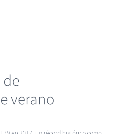
 de
de verano
.179 en 2017, un récord histórico como