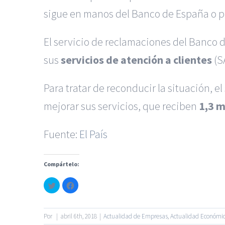
sigue en manos del Banco de España o 
El servicio de reclamaciones del Banco
sus
servicios de atención a clientes
(S
Para tratar de reconducir la situación, 
mejorar sus servicios, que reciben
1,3 m
Fuente:
El País
|
Reclamación de Accidentes
Servicios de nuestra Firma |
Formac
Compártelo:
Haz
Haz
clic
clic
para
para
© Copyright 2010 -
2026
compartir
compartir
en
en
Twitter
Facebook
Por
|
abril 6th, 2018
|
Actualidad de Empresas
,
Actualidad Económi
(Se
(Se