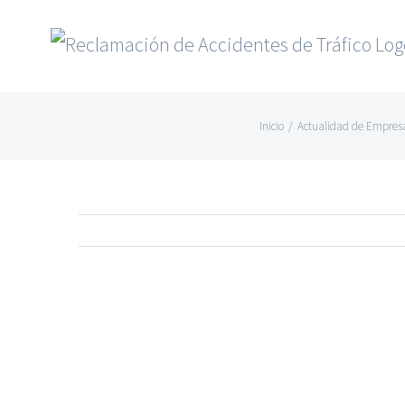
Saltar
al
contenido
Inicio
/
Actualidad de Empres
Ver
imagen
más