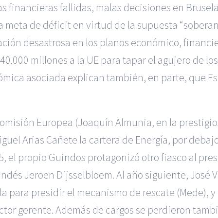
 financieras fallidas, malas decisiones en Brusel
la meta de déficit en virtud de la supuesta “sober
ación desastrosa en los planos económico, financier
40.000 millones a la UE para tapar el agujero de l
conómica asociada explican también, en parte, que 
Comisión Europea (Joaquín Almunia, en la prestigio
uel Arias Cañete la cartera de Energía, por debajo
5, el propio Guindos protagonizó otro fiasco al pre
ndés Jeroen Dijsselbloem. Al año siguiente, José Vi
a para presidir el mecanismo de rescate (Mede), y
tor gerente. Además de cargos se perdieron tambi