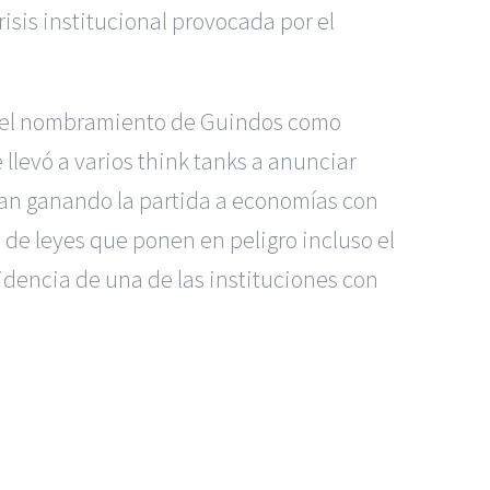
isis institucional provocada por el
a, el nombramiento de Guindos como
levó a varios think tanks a anunciar
ban ganando la partida a economías con
 de leyes que ponen en peligro incluso el
idencia de una de las instituciones con
dos Madrid
|
GM Abogados
|
 Murcia
|
BGD Abogados Alicante
|