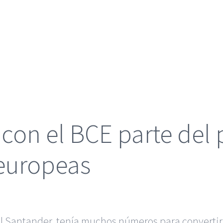
con el BCE parte del
 europeas
 Santander, tenía muchos números para convertirs