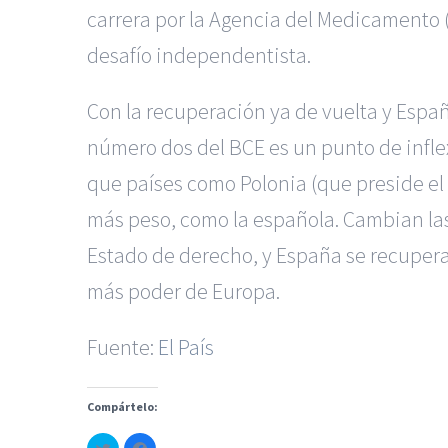
carrera por la Agencia del Medicamento (c
desafío independentista.
Con la recuperación ya de vuelta y Esp
número dos del BCE es un punto de infle
que países como Polonia (que preside el
más peso, como la española. Cambian las 
Estado de derecho, y España se recupera
más poder de Europa.
Fuente:
El País
|
Reclamación de Accidentes
Servicios de nuestra Firma |
Formac
Compártelo:
Haz
Haz