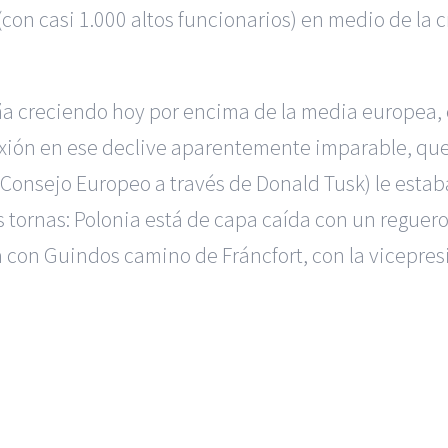
on casi 1.000 altos funcionarios) en medio de la cr
aña creciendo hoy por encima de la media europe
xión en ese declive aparentemente imparable, que l
 Consejo Europeo a través de Donald Tusk) le esta
tornas: Polonia está de capa caída con un reguero
 con Guindos camino de Fráncfort, con la vicepres
 en Alicante
|
Reclamación de Accidentes en Madrid
|
BGD Aboga
ión para Ejecutivos
|
Formación para Abogados
|
BGD Abogados
|
Hacer Contrato De
|
Recurrir Multa De
|