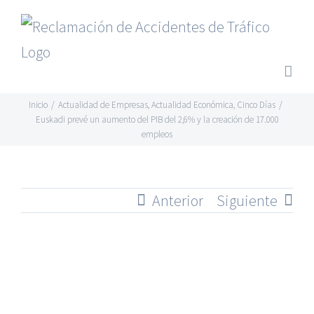
Saltar
al
contenido
Inicio
/
Actualidad de Empresas
,
Actualidad Económica
,
Cinco Días
/
Euskadi prevé un aumento del PIB del 2,6% y la creación de 17.000
empleos
Anterior
Siguiente
Ver
imagen