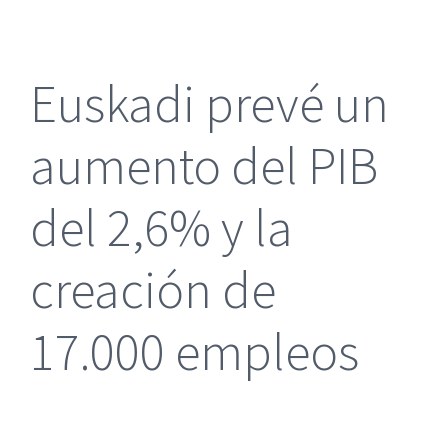
más
grande
Euskadi prevé un
aumento del PIB
del 2,6% y la
creación de
17.000 empleos