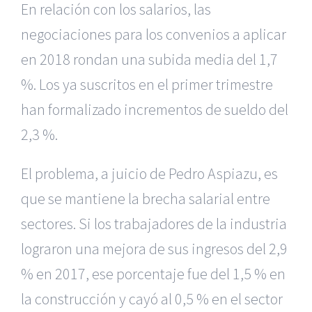
En relación con los salarios, las
negociaciones para los convenios a aplicar
en 2018 rondan una subida media del 1,7
%. Los ya suscritos en el primer trimestre
han formalizado incrementos de sueldo del
2,3 %.
El problema, a juicio de Pedro Aspiazu, es
que se mantiene la brecha salarial entre
sectores. Si los trabajadores de la industria
lograron una mejora de sus ingresos del 2,9
% en 2017, ese porcentaje fue del 1,5 % en
|
Reclamación de Accidentes en Alicante
|
Reclamación
de Accidentes en Madrid
|
BGD Abogados Madrid
|
GM
la construcción y cayó al 0,5 % en el sector