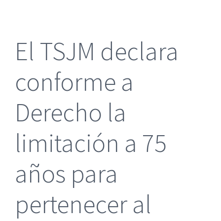
más
grande
El TSJM declara
conforme a
Derecho la
limitación a 75
años para
pertenecer al