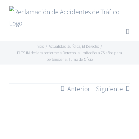
Saltar
al
contenido
Inicio
/
Actualidad Jurídica
,
El Derecho
/
El TSJM declara conforme a Derecho la limitación a 75 años para
pertenecer al Turno de Oficio
Anterior
Siguiente
Ver
imagen