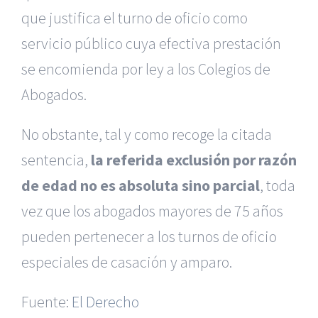
que justifica el turno de oficio como
servicio público cuya efectiva prestación
se encomienda por ley a los Colegios de
Abogados.
No obstante, tal y como recoge la citada
sentencia,
la referida exclusión por razón
de edad no es absoluta sino parcial
, toda
vez que los abogados mayores de 75 años
|
Reclamación de Accidentes en Alicante
|
Reclamación
de Accidentes en Madrid
|
BGD Abogados Madrid
|
GM
pueden pertenecer a los turnos de oficio
Abogados
|
especiales de casación y amparo.
Servicios de nuestra Firma |
Formación para Ejecutivos
Fuente:
|
Formación para Abogados
El Derecho
|
BGD Abogados
Murcia
|
BGD Abogados Alicante
|