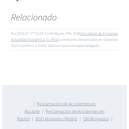
Relacionado
Por
|
2018-07-17T12:09:51+00:00
julio 17th, 2018
|
Actualidad de Empresas
,
Actualidad Económica
,
EL PAÍS
|
Comentarios desactivados
en Goldman
Sachs confirma a David Solomon como consejero delegado
|
Reclamación de Accidentes en
Alicante
|
Reclamación de Accidentes en
Madrid
|
BGD Abogados Madrid
|
GM Abogados
|