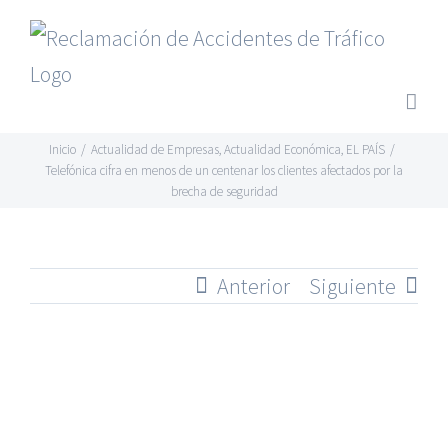
Saltar
al
contenido
Inicio
/
Actualidad de Empresas
,
Actualidad Económica
,
EL PAÍS
/
Telefónica cifra en menos de un centenar los clientes afectados por la
brecha de seguridad
Anterior
Siguiente
Ver
imagen