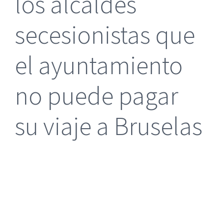
los alcaldes
secesionistas que
el ayuntamiento
no puede pagar
su viaje a Bruselas
|
Reclamación de Accidentes en Alicante
|
Reclamación
de Accidentes en Madrid
|
BGD Abogados Madrid
|
GM