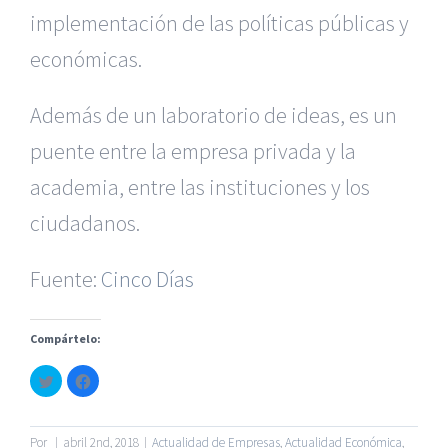
implementación de las políticas públicas y
económicas.
Además de un laboratorio de ideas, es un
puente entre la empresa privada y la
|
Reclamación de Accidentes en Alicante
|
Reclamación
de Accidentes en Madrid
|
BGD Abogados Madrid
|
GM
academia, entre las instituciones y los
Abogados
|
ciudadanos.
Servicios de nuestra Firma |
Formación para Ejecutivos
Fuente:
|
Formación para Abogados
Cinco Días
|
BGD Abogados
Murcia
|
BGD Abogados Alicante
|
Compártelo:
|
Hacer Contrato De
|
Recurrir Multa De
|
Haz
Haz
© Copyright 2010 -
2026 |
BGD Abogados
| Todos los
clic
clic
para
para
Derechos Reservados |
Aviso Legal
|
Noticias
|
Mapa
compartir
compartir
en
en
del sitio
Twitter
Facebook
Por
|
abril 2nd, 2018
|
Actualidad de Empresas
,
Actualidad Económica
,