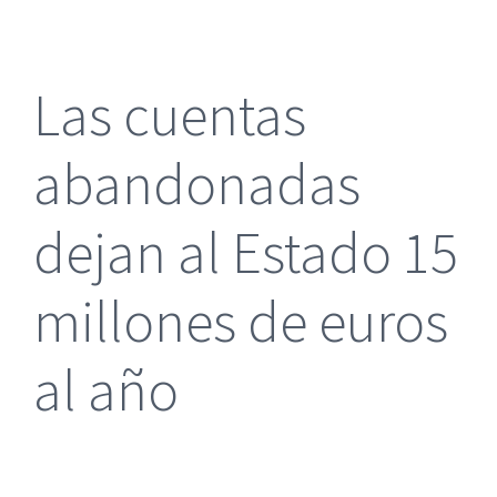
más
grande
Las cuentas
abandonadas
dejan al Estado 15
millones de euros
al año