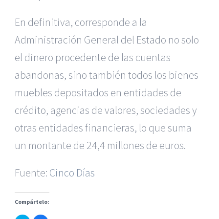
En definitiva, corresponde a la
Administración General del Estado no solo
el dinero procedente de las cuentas
abandonas, sino también todos los bienes
muebles depositados en entidades de
crédito, agencias de valores, sociedades y
|
Reclamación de Accidentes en Alicante
|
Reclamación
de Accidentes en Madrid
|
BGD Abogados Madrid
|
GM
otras entidades financieras, lo que suma
Abogados
|
un montante de 24,4 millones de euros.
Servicios de nuestra Firma |
Formación para Ejecutivos
Fuente:
|
Formación para Abogados
Cinco Días
|
BGD Abogados
Murcia
|
BGD Abogados Alicante
|
Compártelo:
|
Hacer Contrato De
|
Recurrir Multa De
|