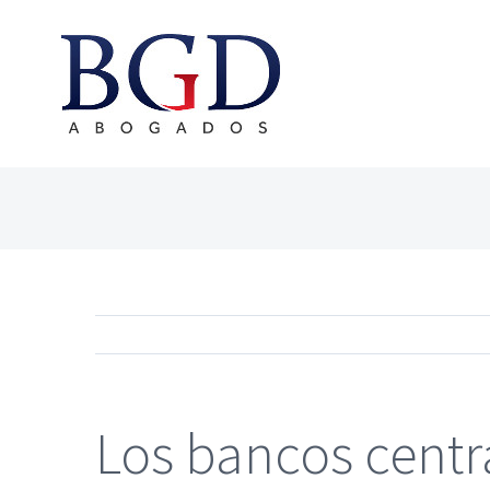
Saltar
al
contenido
Los bancos centra