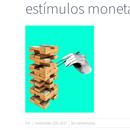
estímulos monet
|
Reclamación de Accidentes
Servicios de nuestra Firma |
Formac
Por
|
noviembre 12th, 2017
|
Sin comentarios