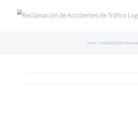
Saltar
al
contenido
Inicio
/
Actualidad de Empresa
Ver
imagen
más