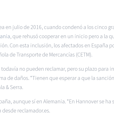
ea en julio de 2016, cuando condenó a los cinco gr
cania
, que rehusó cooperar en un inicio pero a la
ción. Con esta inclusión, los afectados en España 
ñola de Transporte de Mercancías (CETM).
odavía no pueden reclamar, pero su plazo para inic
rma de daños. “Tienen que esperar a que la sanción
a & Serra.
paña, aunque sí en Alemania. “En Hannover se ha 
an desde reclamador.es.