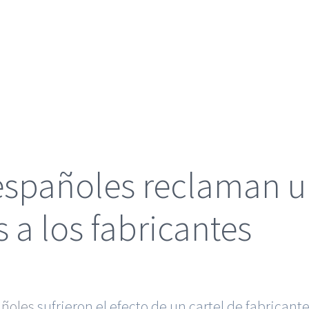
españoles reclaman u
 a los fabricantes
añoles
sufrieron el efecto de un cartel de fabrican