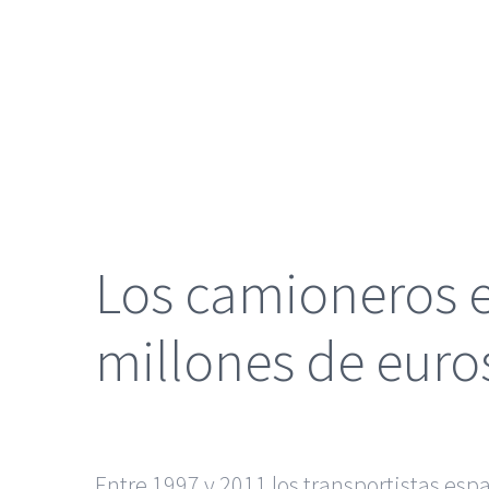
grande
Los camioneros 
millones de euros
Entre 1997 y 2011 los transportistas esp