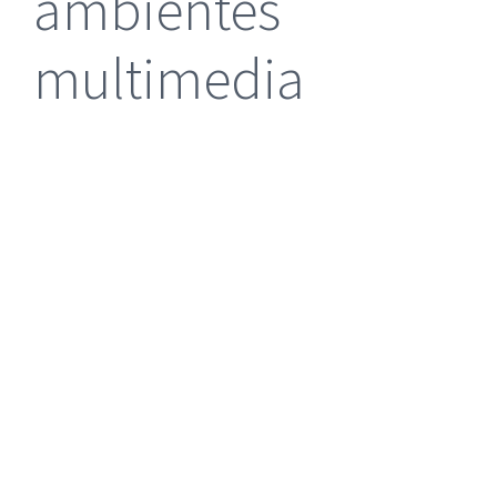
ambientes
multimedia
|
Reclamación de Accidentes en Alicante
|
Reclamación
de Accidentes en Madrid
|
BGD Abogados Madrid
|
GM
Abogados
|
Servicios de nuestra Firma |
Formación para Ejecutivos
|
Formación para Abogados
|
BGD Abogados
Murcia
|
BGD Abogados Alicante
|
|
Hacer Contrato De
|
Recurrir Multa De
|