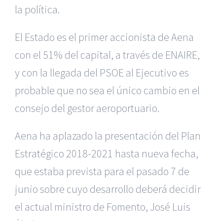
la política.
El Estado es el primer accionista de Aena
con el 51% del capital, a través de ENAIRE,
y con la llegada del PSOE al Ejecutivo es
probable que no sea el único cambio en el
consejo del gestor aeroportuario.
Aena ha aplazado la presentación del Plan
Estratégico 2018-2021 hasta nueva fecha,
que estaba prevista para el pasado 7 de
junio sobre cuyo desarrollo deberá decidir
|
Reclamación de Accidentes en Alicante
|
Reclamación
de Accidentes en Madrid
|
BGD Abogados Madrid
|
GM
el actual ministro de Fomento, José Luis
Abogados
|