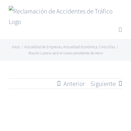
Saltar
al
contenido
Inicio
/
Actualidad de Empresas
,
Actualidad Económica
,
Cinco Días
/
Maurici Lucena será el nuevo presidente de Aena
Anterior
Siguiente
Ver
imagen