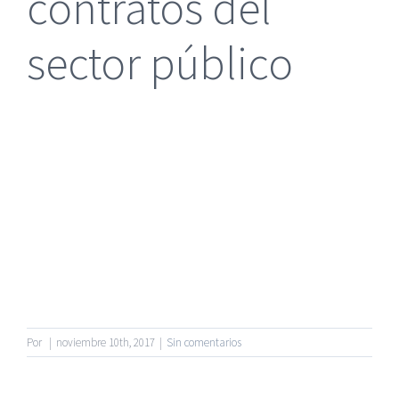
contratos del
sector público
|
Reclamación de Accidentes en Alicante
|
Reclamación
de Accidentes en Madrid
|
BGD Abogados Madrid
|
GM
Abogados
|
Servicios de nuestra Firma |
Formación para Ejecutivos
|
Formación para Abogados
|
BGD Abogados
Murcia
|
BGD Abogados Alicante
|
|
Hacer Contrato De
|
Recurrir Multa De
|
© Copyright 2010 -
2026 |
BGD Abogados
| Todos los
Por
|
noviembre 10th, 2017
|
Sin comentarios
Derechos Reservados |
Aviso Legal
|
Noticias
|
Mapa
del sitio