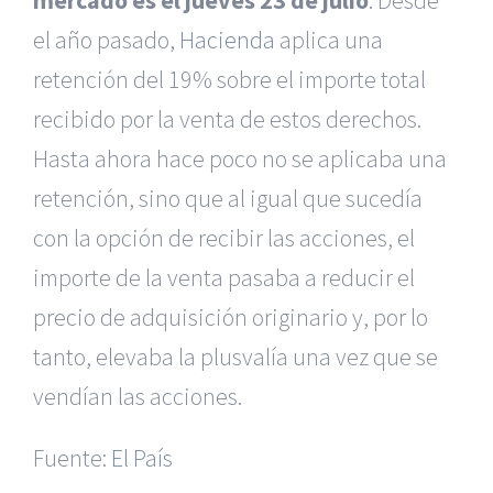
mercado es el jueves 23 de julio
. Desde
el año pasado,
Hacienda
aplica una
retención del 19% sobre el importe total
recibido por la venta de estos derechos.
Hasta ahora hace poco no se aplicaba una
retención, sino que al igual que sucedía
con la opción de recibir las acciones, el
importe de la venta pasaba a reducir el
precio de adquisición originario y, por lo
|
Reclamación de Accidentes en Alicante
|
Reclamación
de Accidentes en Madrid
|
BGD Abogados Madrid
|
GM
tanto, elevaba la plusvalía una vez que se
Abogados
|
vendían las acciones.
Servicios de nuestra Firma |
Formación para Ejecutivos
|
Formación para Abogados
|
BGD Abogados
Fuente:
El País
Murcia
|
BGD Abogados Alicante
|