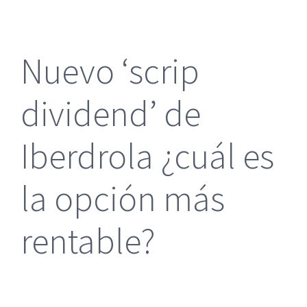
más
grande
Nuevo ‘scrip
dividend’ de
Iberdrola ¿cuál es
la opción más
rentable?