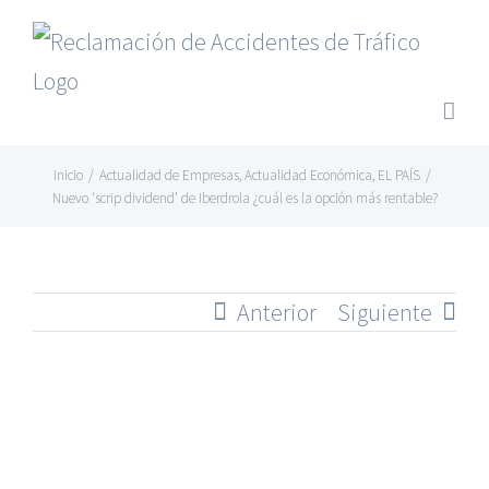
Saltar
al
contenido
Inicio
/
Actualidad de Empresas
,
Actualidad Económica
,
EL PAÍS
/
Nuevo ‘scrip dividend’ de Iberdrola ¿cuál es la opción más rentable?
Anterior
Siguiente
Ver
imagen