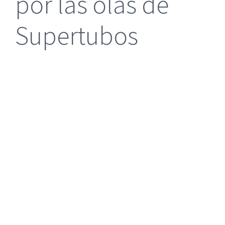
por las olas de
Supertubos
|
Reclamación de Accidentes en Alicante
|
Reclamación
de Accidentes en Madrid
|
BGD Abogados Madrid
|
GM
Abogados
|
Servicios de nuestra Firma |
Formación para Ejecutivos
|
Formación para Abogados
|
BGD Abogados
Murcia
|
BGD Abogados Alicante
|
|
Hacer Contrato De
|
Recurrir Multa De
|