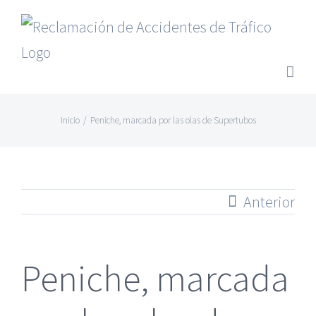
Saltar
al
contenido
Inicio
/
Peniche, marcada por las olas de Supertubos
Anterior
Peniche, marcada