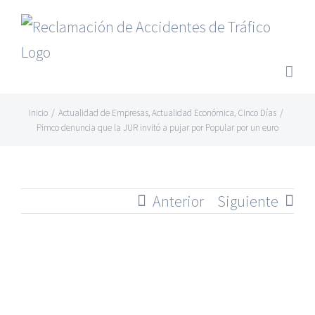
Saltar
al
contenido
Inicio
/
Actualidad de Empresas
,
Actualidad Económica
,
Cinco Días
/
Pimco denuncia que la JUR invitó a pujar por Popular por un euro
Anterior
Siguiente
Ver
imagen