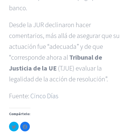
banco.
Desde la JUR declinaron hacer
comentarios, más allá de asegurar que su
actuación fue “adecuada” y de que
“corresponde ahora al
Tribunal de
|
Reclamación de Accidentes en Alicante
|
Reclamación
de Accidentes en Madrid
|
BGD Abogados Madrid
|
GM
Justicia de la UE
(TJUE) evaluar la
Abogados
|
legalidad de la acción de resolución”.
Servicios de nuestra Firma |
Formación para Ejecutivos
|
Formación para Abogados
|
BGD Abogados
Fuente:
Cinco Días
Murcia
|
BGD Abogados Alicante
|
Compártelo:
|
Hacer Contrato De
|
Recurrir Multa De
|
Haz
Haz
© Copyright 2010 -
2026 |
BGD Abogados
| Todos los
clic
clic
para
para