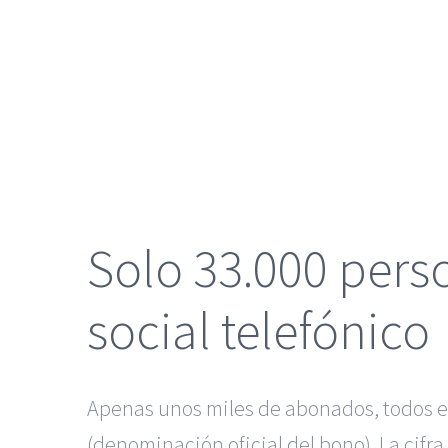
grande
Solo 33.000 pers
social telefónico
Apenas unos miles de abonados, todos el
(denominación oficial del bono). La cif