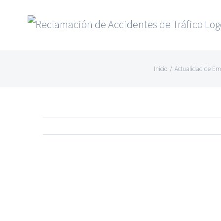
Saltar
al
contenido
Inicio
/
Actualidad de Em
Ver
imagen
más