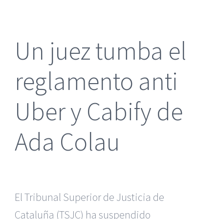
más
grande
Un juez tumba el
reglamento anti
Uber y Cabify de
Ada Colau
El Tribunal Superior de Justicia de
Cataluña (TSJC) ha suspendido