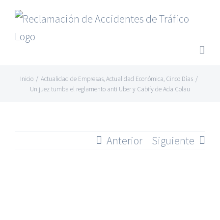
Saltar
al
contenido
Inicio
/
Actualidad de Empresas
,
Actualidad Económica
,
Cinco Días
/
Un juez tumba el reglamento anti Uber y Cabify de Ada Colau
Anterior
Siguiente
Ver
imagen