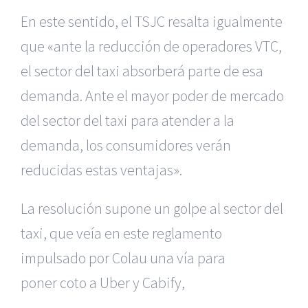
En este sentido, el TSJC resalta igualmente
que «ante la reducción de operadores VTC,
el sector del taxi absorberá parte de esa
demanda. Ante el mayor poder de mercado
del sector del taxi para atender a la
demanda, los consumidores verán
reducidas estas ventajas».
La resolución supone un golpe al sector del
taxi, que veía en este reglamento
|
Reclamación de Accidentes en Alicante
|
Reclamación
de Accidentes en Madrid
|
BGD Abogados Madrid
|
GM
impulsado por Colau una vía para
Abogados
|
poner
coto a Uber y Cabify,
Servicios de nuestra Firma |
Formación para Ejecutivos