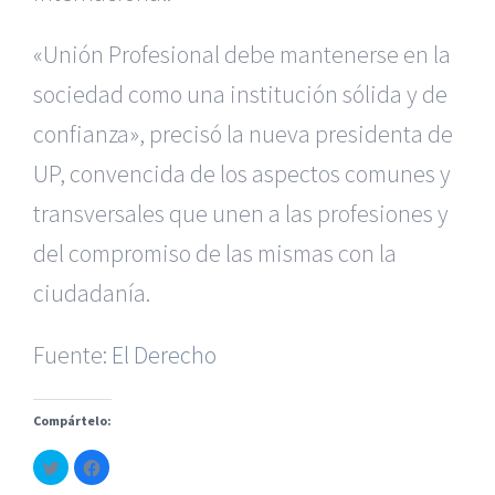
«Unión Profesional debe mantenerse en la
sociedad como una institución sólida y de
confianza», precisó la nueva presidenta de
UP, convencida de los aspectos comunes y
transversales que unen a las profesiones y
|
Reclamación de Accidentes en Alicante
|
Reclamación
de Accidentes en Madrid
|
BGD Abogados Madrid
|
GM
del compromiso de las mismas con la
Abogados
|
ciudadanía.
Servicios de nuestra Firma |
Formación para Ejecutivos
Fuente:
|
Formación para Abogados
El Derecho
|
BGD Abogados
Murcia
|
BGD Abogados Alicante
|
Compártelo:
|
Hacer Contrato De
|
Recurrir Multa De
|
Haz
Haz
© Copyright 2010 -
2026 |
BGD Abogados
| Todos los
clic
clic
para
para