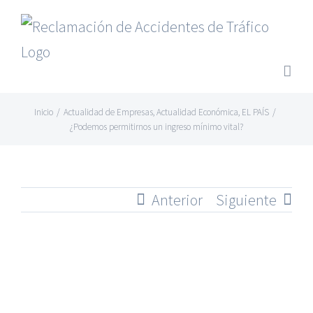
Saltar
al
contenido
Inicio
/
Actualidad de Empresas
,
Actualidad Económica
,
EL PAÍS
/
¿Podemos permitirnos un ingreso mínimo vital?
Anterior
Siguiente
Ver
imagen