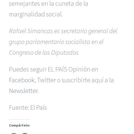
semejantes en la cuneta de la
marginalidad social.
Rafael Simancas es secretario general del
grupo parlamentario socialista en el
Congreso de los Diputados
Puedes seguir EL PAÍS Opinión en
|
Reclamación de Accidentes en Alicante
|
Reclamación
de Accidentes en Madrid
|
BGD Abogados Madrid
|
GM
Facebook
,
Twitter
o suscribirte aquí a la
Abogados
|
Newsletter
.
Servicios de nuestra Firma |
Formación para Ejecutivos
Fuente:
|
Formación para Abogados
El País
|
BGD Abogados
Murcia
|
BGD Abogados Alicante
|
Compártelo:
|
Hacer Contrato De
|
Recurrir Multa De
|